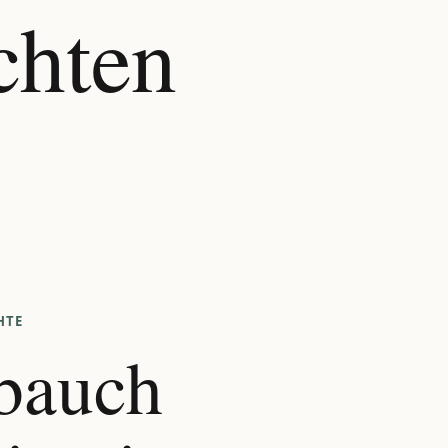
chten
HTE
bauch