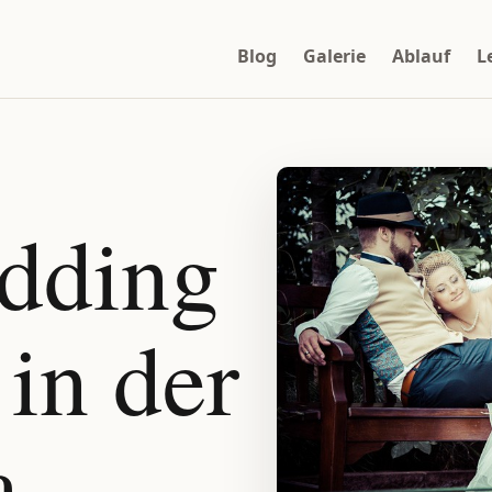
Blog
Galerie
Ablauf
L
dding
in der
a