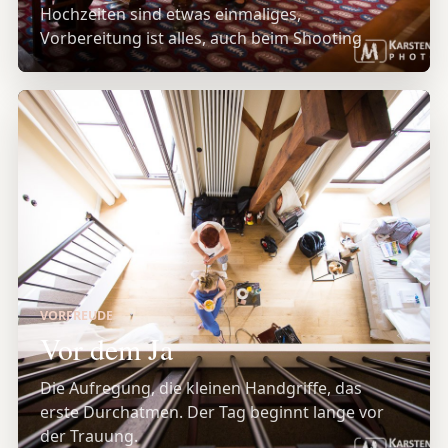
Hochzeiten sind etwas einmaliges,
Vorbereitung ist alles, auch beim Shooting
VORFREUDE
Vor dem Ja
Die Aufregung, die kleinen Handgriffe, das
erste Durchatmen. Der Tag beginnt lange vor
der Trauung.