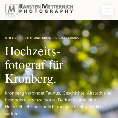
HOCHZEITSFOTOGRAF KRONBERG IM TAUNUS
Hochzeits­
fotograf für
Kronberg.
Kronberg verbindet Taunus, Geschichte, Altstadt und
besondere Hochzeitsorte. Dadurch kann eine
Hochzeit sehr persönlich und gleichzeitig festlich
wirken.